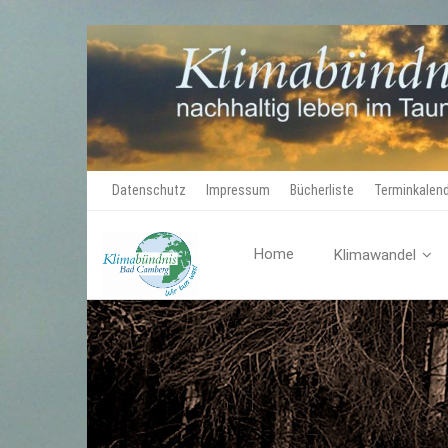
Datenschutz
Impressum
Bücherliste
Terminkalen
Home
Klimawandel