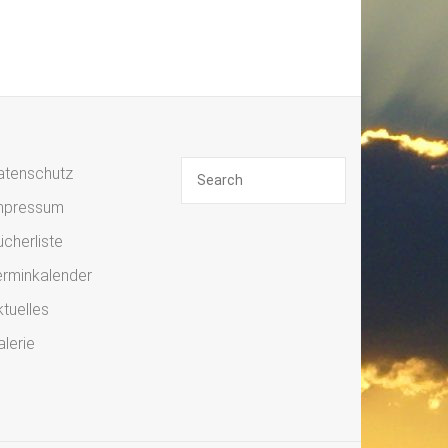
atenschutz
mpressum
cherliste
erminkalender
tuelles
lerie